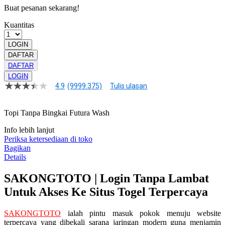
Buat pesanan sekarang!
Kuantitas
LOGIN
DAFTAR
DAFTAR
LOGIN
4.9
(9999.375)
Tulis ulasan
4.9
dari
5
Topi Tanpa Bingkai Futura Wash
bintang,
nilai
rating
Info lebih lanjut
rata-
Periksa ketersediaan di toko
rata.
Bagikan
Read
Details
13
Reviews.
SAKONGTOTO | Login Tanpa Lambat
Tautan
halaman
Untuk Akses Ke Situs Togel Terpercaya
yang
sama.
SAKONGTOTO
ialah pintu masuk pokok menuju website
terpercaya yang dibekali sarana jaringan modern guna menjamin