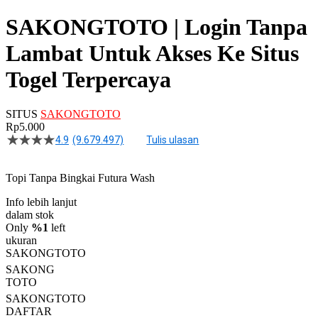
SAKONGTOTO | Login Tanpa
Lambat Untuk Akses Ke Situs
Togel Terpercaya
SITUS
SAKONGTOTO
Rp5.000
4.9
(9.679.497)
Tulis ulasan
4.5
dari
5
Topi Tanpa Bingkai Futura Wash
bintang,
nilai
rating
Info lebih lanjut
rata-
dalam stok
rata.
Only
%1
left
Read
ukuran
13
SAKONGTOTO
Reviews.
SAKONG
Tautan
halaman
TOTO
yang
SAKONGTOTO
sama.
DAFTAR